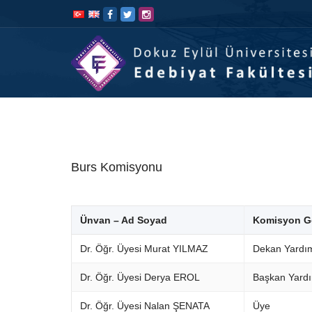
İçeriğe
Navigasyona
atla
atla
Burs Komisyonu
Ünvan – Ad Soyad
Komisyon G
Dr. Öğr. Üyesi Murat YILMAZ
Dekan Yardım
Dr. Öğr. Üyesi Derya EROL
Başkan Yardı
Dr. Öğr. Üyesi Nalan ŞENATA
Üye