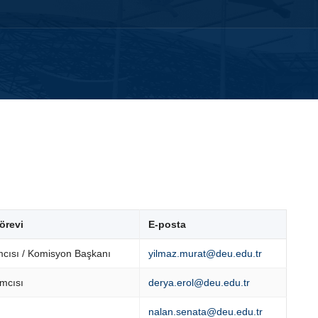
Fakültemiz
Kalite Güvencesi
Akademik Birimler
İdari Bir
örevi
E-posta
cısı / Komisyon Başkanı
yilmaz.murat@deu.edu.tr
mcısı
derya.erol@deu.edu.tr
nalan.senata@deu.edu.tr