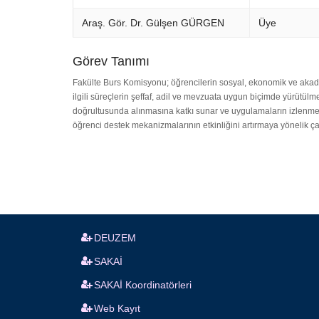
Araş. Gör. Dr. Gülşen GÜRGEN
Üye
Görev Tanımı
Fakülte Burs Komisyonu; öğrencilerin sosyal, ekonomik ve akade
ilgili süreçlerin şeffaf, adil ve mevzuata uygun biçimde yürütülme
doğrultusunda alınmasına katkı sunar ve uygulamaların izlenmes
öğrenci destek mekanizmalarının etkinliğini artırmaya yönelik çal
DEUZEM
SAKAİ
SAKAİ Koordinatörleri
Web Kayıt