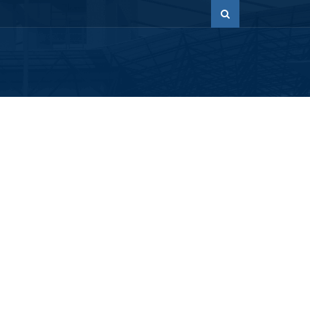
imler
Sanal Öğrenci İşleri
Değişim Programları